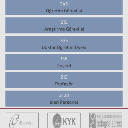
245
Öğretim Görevlisi
215
Araştırma Görevlisi
335
Doktor Öğretim Üyesi
156
Doçent
212
Profesör
2100
İdari Personel