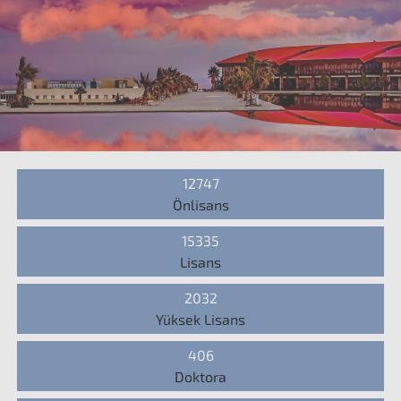
12747
Önlisans
15335
Lisans
2032
Yüksek Lisans
406
Doktora