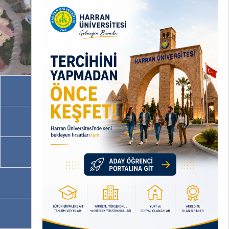
Akademik Birimler
İdari Birimler
Programlarımız
OBS
EBYS / EVRAKA