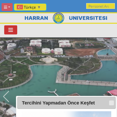
Türkçe
▼
HARRAN
ÜNİVERSİTESİ
Tercihini Yapmadan Önce Keşfet