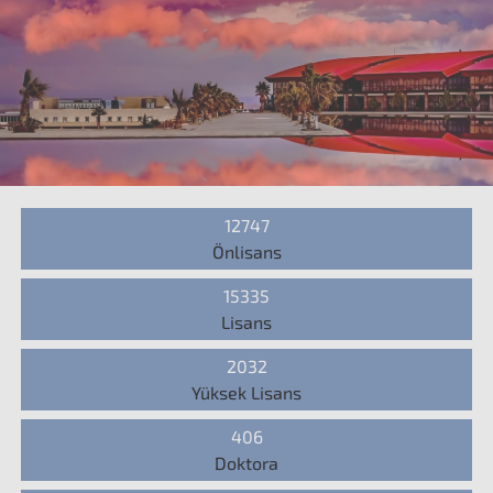
12747
Önlisans
15335
Lisans
2032
Yüksek Lisans
406
Doktora