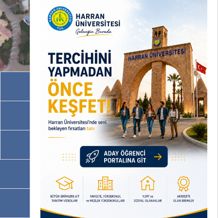
Akademik Birimler
İdari Birimler
Programlarımız
OBS
EBYS / EVRAKA