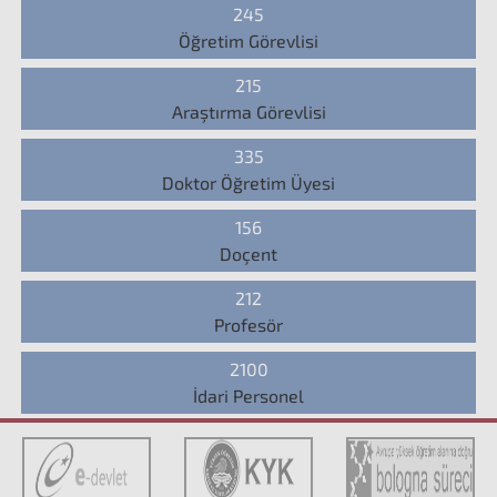
245
Öğretim Görevlisi
215
Araştırma Görevlisi
335
Doktor Öğretim Üyesi
156
Doçent
212
Profesör
2100
İdari Personel