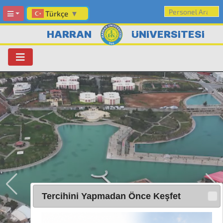
Türkçe
▼
HARRAN
ÜNİVERSİTESİ
Tercihini Yapmadan Önce Keşfet